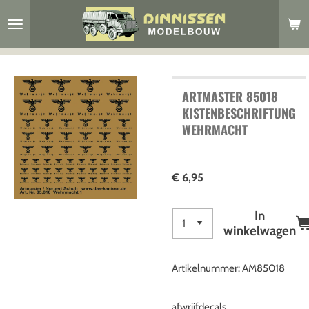
Ga
direct
naar
de
hoofdinhoud
ARTMASTER 85018
KISTENBESCHRIFTUNG
WEHRMACHT
€ 6,95
In
winkelwagen
Artikelnummer:
AM85018
afwrijfdecals