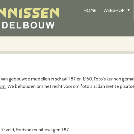
HOME
WEBSHOP
's van gebouwde modellen in schaal 1:87 en 1:160. Foto's kunnen gema
com
. We behouden ons het recht voor om foto's al dan niet te plaats
on 7-veld, Fordson munitiewagen 1:87