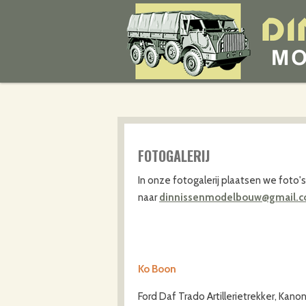
Ga
direct
naar
de
hoofdinhoud
FOTOGALERIJ
In onze fotogalerij plaatsen we foto
naar
dinnissenmodelbouw@gmail.
Ko Boon
Ford Daf Trado Artillerietrekker, Kan