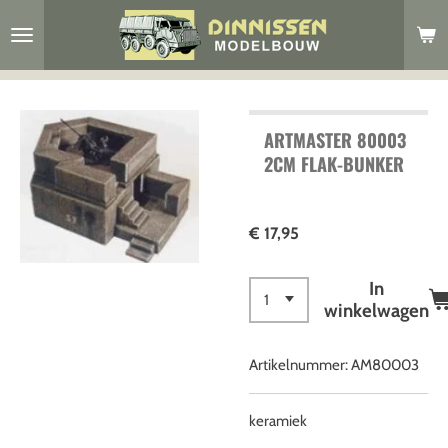
Ga
direct
naar
de
hoofdinhoud
ARTMASTER 80003
2CM FLAK-BUNKER
€ 17,95
In
winkelwagen
Artikelnummer:
AM80003
keramiek