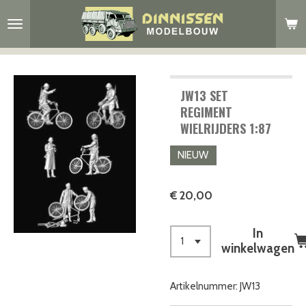
Ga
direct
naar
de
hoofdinhoud
JW13 SET
REGIMENT
WIELRIJDERS 1:87
NIEUW
€ 20,00
In
winkelwagen
Artikelnummer:
JW13