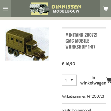
Ga
direct
naar
de
hoofdinhoud
MINITANK 200721
GMC MOBILE
WORKSHOP 1:87
€ 16,90
In
winkelwagen
Artikelnummer:
MT200721
plastic bouwmodel