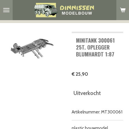
Ga
direct
naar
de
hoofdinhoud
MINITANK 300061
25T. OPLEGGER
BLUMHARDT 1:87
€ 25,90
Uitverkocht
Artikelnummer:
MT300061
plastic bouwmodel