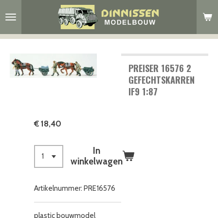
Ga
direct
naar
de
hoofdinhoud
PREISER 16576 2
GEFECHTSKARREN
IF9 1:87
€ 18,40
In
winkelwagen
Artikelnummer:
PRE16576
plastic bouwmodel