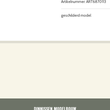
Artikelnummer:
ART6870113
geschilderd model
DINNISSEN MODELBOUW