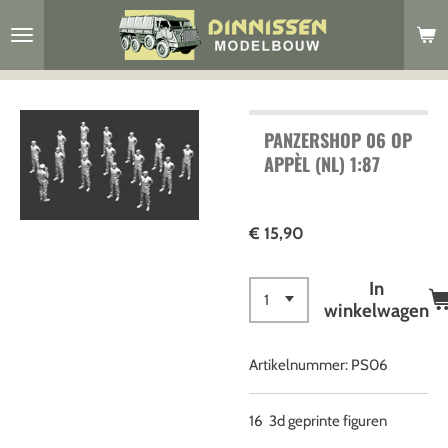
Ga
direct
naar
de
hoofdinhoud
PANZERSHOP 06 OP
APPÈL (NL) 1:87
€ 15,90
In
winkelwagen
Artikelnummer:
PS06
16 3d geprinte figuren