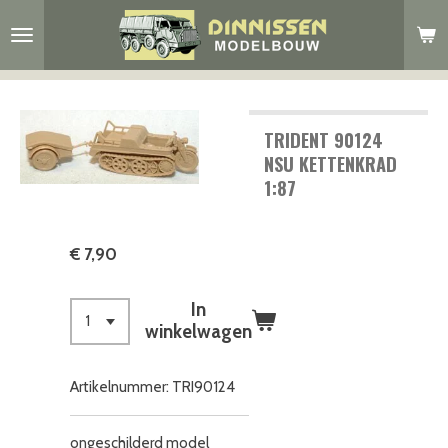
Ga
direct
naar
de
hoofdinhoud
TRIDENT 90124
NSU KETTENKRAD
1:87
€ 7,90
In
winkelwagen
Artikelnummer:
TRI90124
ongeschilderd model