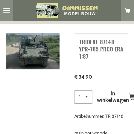
Ga
direct
naar
de
hoofdinhoud
TRIDENT 87148
YPR-765 PRCO ERA
1:87
€ 34,90
In
winkelwagen
Artikelnummer:
TRI87148
resin bouwmodel