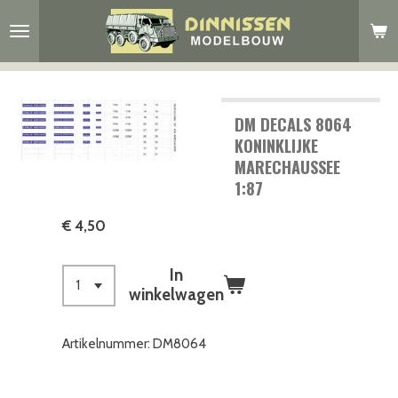
Ga
direct
naar
de
hoofdinhoud
DM DECALS 8064
KONINKLIJKE
MARECHAUSSEE
1:87
€ 4,50
In
winkelwagen
Artikelnummer:
DM8064