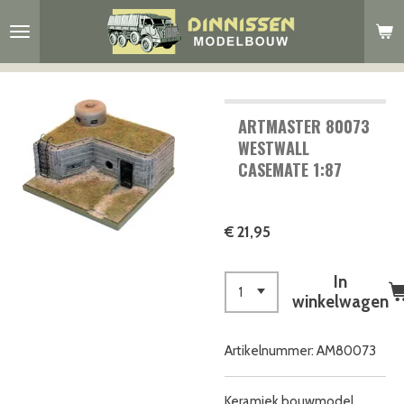
Ga
direct
naar
de
hoofdinhoud
ARTMASTER 80073
WESTWALL
CASEMATE 1:87
€ 21,95
In
winkelwagen
Artikelnummer:
AM80073
Keramiek bouwmodel