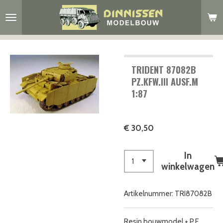
Ga
direct
naar
de
hoofdinhoud
TRIDENT 87082B
PZ.KFW.III AUSF.M
1:87
€ 30,50
In
winkelwagen
Artikelnummer:
TRI87082B
Resin bouwmodel + P.E.