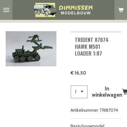
Ga
direct
naar
de
hoofdinhoud
TRIDENT 87074
HAWK M501
LOADER 1:87
€ 16,50
In
winkelwagen
Artikelnummer:
TRI87074
Resin bouwmodel