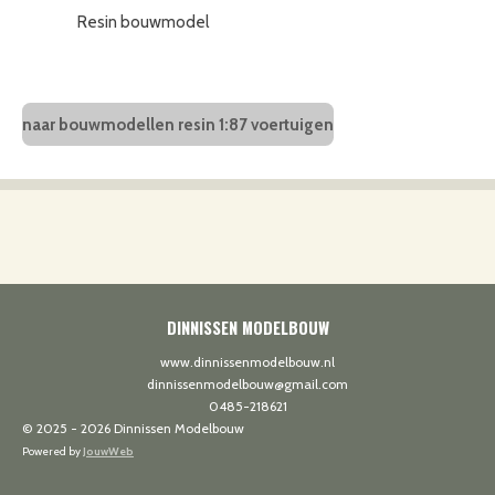
Resin bouwmodel
naar bouwmodellen resin 1:87 voertuigen
DINNISSEN MODELBOUW
www.dinnissenmodelbouw.nl
dinnissenmodelbouw@gmail.com
0485-218621
© 2025 - 2026 Dinnissen Modelbouw
Powered by
JouwWeb