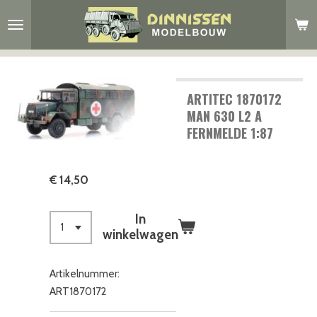
Ga
direct
naar
de
hoofdinhoud
ARTITEC 1870172
MAN 630 L2 A
FERNMELDE 1:87
€ 14,50
In
winkelwagen
Artikelnummer:
ART1870172