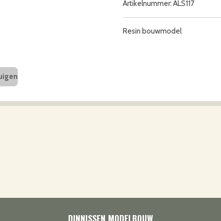
Artikelnummer:
ALS117
Resin bouwmodel
uigen
DINNISSEN MODELBOUW