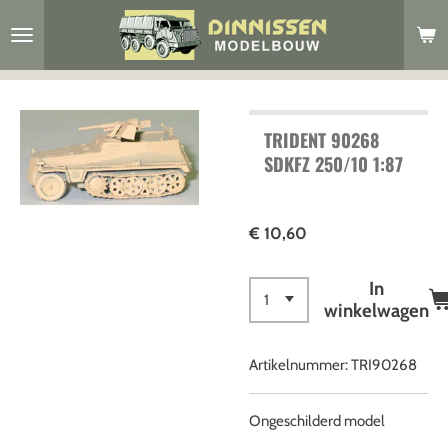
Ga
direct
naar
de
hoofdinhoud
TRIDENT 90268
SDKFZ 250/10 1:87
€ 10,60
In
winkelwagen
Artikelnummer:
TRI90268
Ongeschilderd model